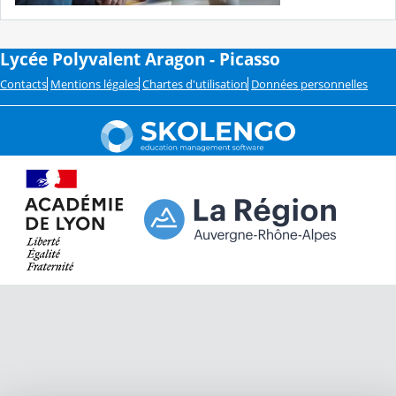
Lycée Polyvalent Aragon - Picasso
Contacts
Mentions légales
Chartes d'utilisation
Données personnelles