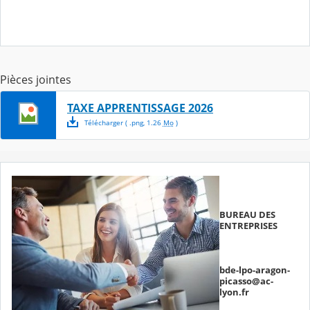
Pièces jointes
TAXE APPRENTISSAGE 2026
Télécharger
( .
png
,
1.26
Mo
)
BUREAU DES
ENTREPRISES
bde-lpo-aragon-
picasso@ac-
lyon.fr