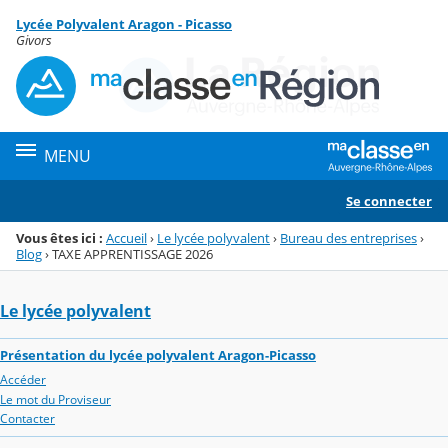
Panneau de gestion des cookies
Lycée Polyvalent Aragon - Picasso
Menu de la rubrique
Contenu
Givors
MENU
Se connecter
Vous êtes ici :
Accueil
›
Le lycée polyvalent
›
Bureau des entreprises
›
Blog
›
TAXE APPRENTISSAGE 2026
Le lycée polyvalent
Présentation du lycée polyvalent Aragon-Picasso
Accéder
Le mot du Proviseur
Contacter