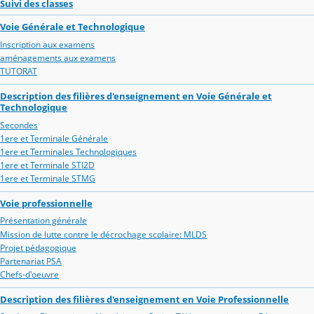
Suivi des classes
Voie Générale et Technologique
Inscription aux examens
aménagements aux examens
TUTORAT
Description des filières d'enseignement en Voie Générale et
Technologique
Secondes
1ere et Terminale Générale
1ere et Terminales Technologiques
1ere et Terminale STI2D
1ere et Terminale STMG
Voie professionnelle
Présentation générale
Mission de lutte contre le décrochage scolaire: MLDS
Projet pédagogique
Partenariat PSA
Chefs-d'oeuvre
Description des filières d'enseignement en Voie Professionnelle