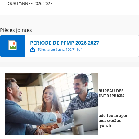
POUR L'ANNEE 2026-2027
Pièces jointes
PERIODE DE PFMP 2026 2027
Télécharger
( .
png
,
120.71
ko
)
BUREAU DES
ENTREPRISES
bde-lpo-aragon-
picasso@ac-
lyon.fr