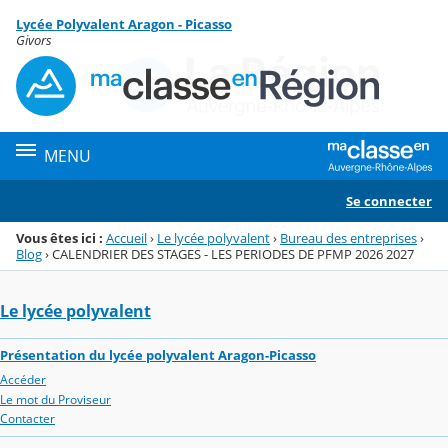
Panneau de gestion des cookies
Lycée Polyvalent Aragon - Picasso
Menu de la rubrique
Contenu
Givors
MENU
Se connecter
Vous êtes ici :
Accueil
›
Le lycée polyvalent
›
Bureau des entreprises
›
Blog
›
CALENDRIER DES STAGES - LES PERIODES DE PFMP 2026 2027
Le lycée polyvalent
Présentation du lycée polyvalent Aragon-Picasso
Accéder
Le mot du Proviseur
Contacter