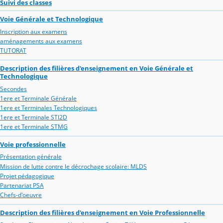
Suivi des classes
Voie Générale et Technologique
Inscription aux examens
aménagements aux examens
TUTORAT
Description des filières d'enseignement en Voie Générale et
Technologique
Secondes
1ere et Terminale Générale
1ere et Terminales Technologiques
1ere et Terminale STI2D
1ere et Terminale STMG
Voie professionnelle
Présentation générale
Mission de lutte contre le décrochage scolaire: MLDS
Projet pédagogique
Partenariat PSA
Chefs-d'oeuvre
Description des filières d'enseignement en Voie Professionnelle