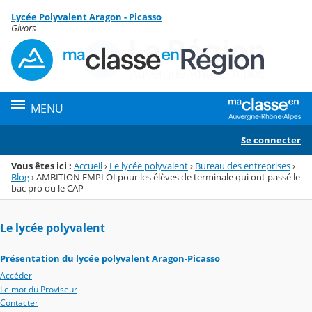
Panneau de gestion des cookies
Lycée Polyvalent Aragon - Picasso
Menu de la rubrique
Contenu
Givors
MENU
Se connecter
Vous êtes ici :
Accueil
›
Le lycée polyvalent
›
Bureau des entreprises
›
Blog
›
AMBITION EMPLOI pour les élèves de terminale qui ont passé le
bac pro ou le CAP
Le lycée polyvalent
Présentation du lycée polyvalent Aragon-Picasso
Accéder
Le mot du Proviseur
Contacter