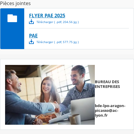
Pièces jointes
FLYER PAE 2025
Télécharger
( .
pdf
,
204.56
ko
)
PAE
Télécharger
( .
pdf
,
577.75
ko
)
BUREAU DES
ENTREPRISES
bde-lpo-aragon-
picasso@ac-
lyon.fr