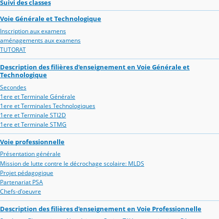
Suivi des classes
Voie Générale et Technologique
Inscription aux examens
aménagements aux examens
TUTORAT
Description des filières d'enseignement en Voie Générale et
Technologique
Secondes
1ere et Terminale Générale
1ere et Terminales Technologiques
1ere et Terminale STI2D
1ere et Terminale STMG
Voie professionnelle
Présentation générale
Mission de lutte contre le décrochage scolaire: MLDS
Projet pédagogique
Partenariat PSA
Chefs-d'oeuvre
Description des filières d'enseignement en Voie Professionnelle