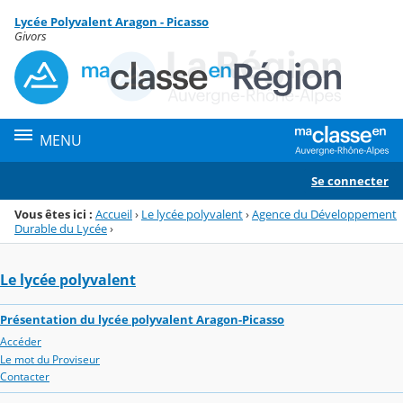
Panneau de gestion des cookies
Lycée Polyvalent Aragon - Picasso
Menu de la rubrique
Contenu
Givors
MENU
Se connecter
Vous êtes ici :
Accueil
›
Le lycée polyvalent
›
Agence du Développement
Durable du Lycée
›
Le lycée polyvalent
Présentation du lycée polyvalent Aragon-Picasso
Accéder
Le mot du Proviseur
Contacter