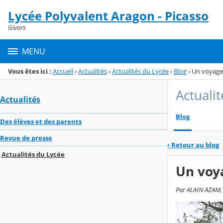
Panneau de gestion des cookies
Lycée Polyvalent Aragon - Picasso
Menu de la rubrique
Contenu
Givors
MENU
Vous êtes ici :
Accueil
›
Actualités
›
Actualités du Lycée
›
Blog
›
Un voyage 
Actuali
Actualités
Blog
Des élèves et des parents
Revue de presse
‹
Retour au blog
Actualités du Lycée
Un voya
Par ALAIN AZAM, 