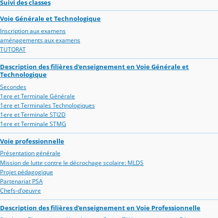
Suivi des classes
Voie Générale et Technologique
Inscription aux examens
aménagements aux examens
TUTORAT
Description des filières d'enseignement en Voie Générale et
Technologique
Secondes
1ere et Terminale Générale
1ere et Terminales Technologiques
1ere et Terminale STI2D
1ere et Terminale STMG
Voie professionnelle
Présentation générale
Mission de lutte contre le décrochage scolaire: MLDS
Projet pédagogique
Partenariat PSA
Chefs-d'oeuvre
Description des filières d'enseignement en Voie Professionnelle