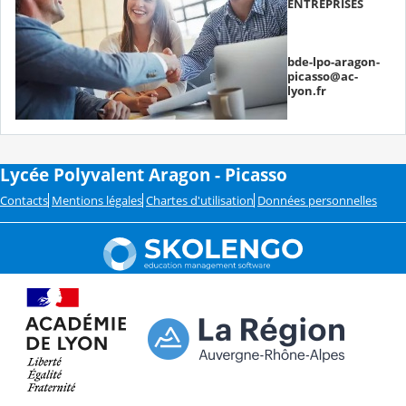
ENTREPRISES
bde-lpo-aragon-
picasso@ac-
lyon.fr
Lycée Polyvalent Aragon - Picasso
Contacts
Mentions légales
Chartes d'utilisation
Données personnelles