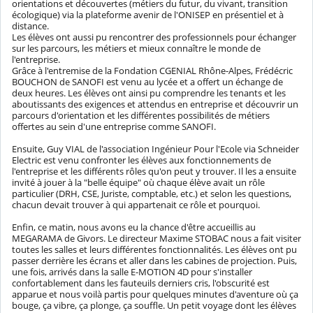
orientations et découvertes (métiers du futur, du vivant, transition
écologique) via la plateforme avenir de l'ONISEP en présentiel et à
distance.
Les élèves ont aussi pu rencontrer des professionnels pour échanger
sur les parcours, les métiers et mieux connaître le monde de
l'entreprise.
Grâce à l'entremise de la Fondation CGENIAL Rhône-Alpes,
Frédécric
BOUCHON
de SANOFI est venu au lycée et a offert un échange de
deux heures. Les élèves ont ainsi pu comprendre les tenants et les
aboutissants des exigences et attendus en entreprise et découvrir un
parcours d'orientation et les différentes possibilités de métiers
offertes au sein d'une entreprise comme
SANOFI
.
Ensuite,
Guy VIAL
de l'association Ingénieur Pour l'Ecole via
Schneider
Electric
est venu confronter les élèves aux fonctionnements de
l'entreprise et les différents rôles qu'on peut y trouver. Il les a ensuite
invité à jouer à la "belle équipe" où chaque élève avait un rôle
particulier (DRH, CSE, Juriste, comptable, etc.) et selon les questions,
chacun devait trouver à qui appartenait ce rôle et pourquoi.
Enfin, ce matin, nous avons eu la chance d'être accueillis au
MEGARAMA
de Givors. Le directeur
Maxime STOBAC
nous a fait visiter
toutes les salles et leurs différentes fonctionnalités. Les élèves ont pu
passer derrière les écrans et aller dans les cabines de projection. Puis,
une fois, arrivés dans la salle E-MOTION 4D pour s'installer
confortablement dans les fauteuils derniers cris, l'obscurité est
apparue et nous voilà partis pour quelques minutes d'aventure où ça
bouge, ça vibre, ça plonge, ça souffle. Un petit voyage dont les élèves