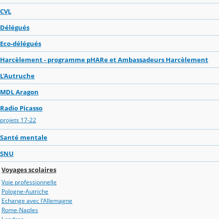
CVL
Délégués
Eco-délégués
Harcèlement - programme pHARe et Ambassadeurs Harcèlement
L'Autruche
MDL Aragon
Radio Picasso
projets 17-22
Santé mentale
SNU
Voyages scolaires
Voie professionnelle
Pologne-Autriche
Echange avec l'Allemagne
Rome-Naples