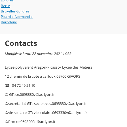
Londres
Berlin
Bruxelles-Londres
Picardie-Normandie
Barcelone
Contacts
Modifiée le lundi 22 novembre 2021 14:33
Lycée polyvalent Aragon-Picasso/ Lycée des Métiers
12 chemin de la côte à cailloux 69700 GIVORS
☎: 04 72 49 21 10
@ GT: ce.0693330v@ac-lyon.fr
@secrétariat GT : sec-eleves.0693330v@ac-lyon.fr
@vie scolaire GT: viescolaire.0693330v@ac-lyon.fr
@Pro: ce.0693200d@ac-lyon.fr