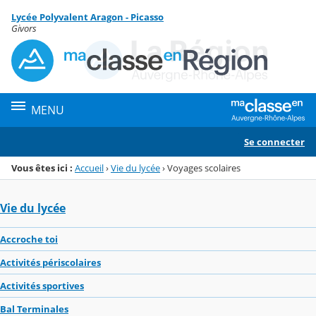
Panneau de gestion des cookies
Lycée Polyvalent Aragon - Picasso
Menu de la rubrique
Contenu
Givors
MENU
Se connecter
Vous êtes ici :
Accueil
›
Vie du lycée
›
Voyages scolaires
Vie du lycée
Accroche toi
Activités périscolaires
Activités sportives
Bal Terminales