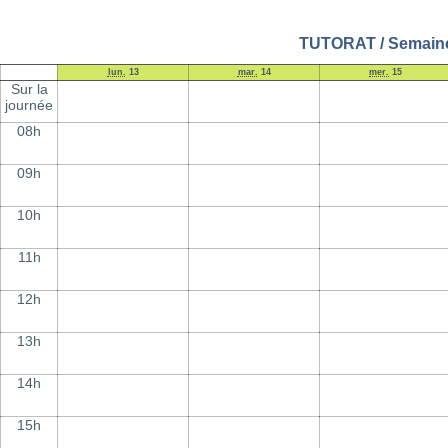
TUTORAT / Semaine 
lun.
13
mar.
14
mer.
15
Sur la
journée
08h
09h
10h
11h
12h
13h
14h
15h