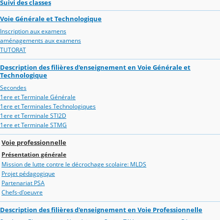
Suivi des classes
Voie Générale et Technologique
Inscription aux examens
aménagements aux examens
TUTORAT
Description des filières d'enseignement en Voie Générale et
Technologique
Secondes
1ere et Terminale Générale
1ere et Terminales Technologiques
1ere et Terminale STI2D
1ere et Terminale STMG
Voie professionnelle
Présentation générale
Mission de lutte contre le décrochage scolaire: MLDS
Projet pédagogique
Partenariat PSA
Chefs-d'oeuvre
Description des filières d'enseignement en Voie Professionnelle