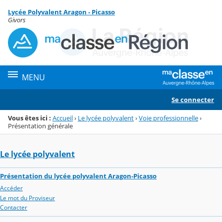
Panneau de gestion des cookies
Lycée Polyvalent Aragon - Picasso
Menu de la rubrique
Contenu
Givors
MENU
Se connecter
Vous êtes ici :
Accueil
›
Le lycée polyvalent
›
Voie professionnelle
›
Présentation générale
Le lycée polyvalent
Présentation du lycée polyvalent Aragon-Picasso
Accéder
Le mot du Proviseur
Contacter