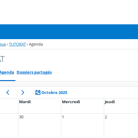
ique
›
TUTORAT
›
Agenda
T
Agenda
Dossiers partagés
Octobre 2025
Mardi
Mercredi
Jeudi
30
1
2