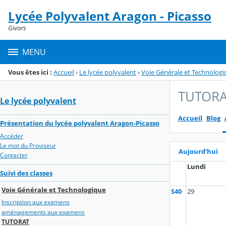
Panneau de gestion des cookies
Lycée Polyvalent Aragon - Picasso
Menu de la rubrique
Contenu
Givors
MENU
Vous êtes ici :
Accueil
›
Le lycée polyvalent
›
Voie Générale et Technolog
TUTORA
Le lycée polyvalent
Accueil
Blog
Présentation du lycée polyvalent Aragon-Picasso
Accéder
Le mot du Proviseur
Aujourd’hui
Contacter
Lundi
Suivi des classes
Voie Générale et Technologique
S40
29
Inscription aux examens
aménagements aux examens
TUTORAT