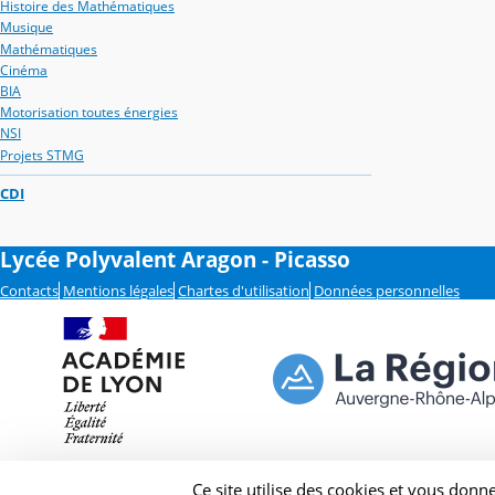
Histoire des Mathématiques
Musique
Mathématiques
Cinéma
BIA
Motorisation toutes énergies
NSI
Projets STMG
CDI
Lycée Polyvalent Aragon - Picasso
Contacts
Mentions légales
Chartes d'utilisation
Données personnelles
Ce site utilise des cookies et vous donn