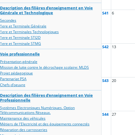
Description des filières d'enseignement en Voie
Générale et Technologique
S41
6
Secondes
1ere et Terminale Générale
1ere et Terminales Technologiques
1ere et Terminale STI2D
1ere et Terminale STMG
S42
13
Voie professionnelle
Présentation générale
Mission de lutte contre le décrochage scolaire: MLDS
Projet pédagogique
Partenariat PSA
S43
20
Chefs-d'oeuvre
Description des filières d'enseignement en Voie
Professionnelle
Systèmes Electroniques Numériques. Option
Télécommunications Réseaux.
S44
27
Maintenance des véhicules
Métiers de l'Electricité et des équipements connectés
Réparation des carrosseries