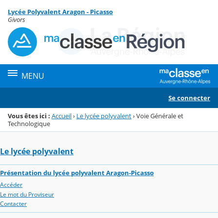
Panneau de gestion des cookies
Lycée Polyvalent Aragon - Picasso
Menu de la rubrique
Contenu
Givors
MENU
Se connecter
Vous êtes ici :
Accueil
›
Le lycée polyvalent
›
Voie Générale et
Technologique
Le lycée polyvalent
Présentation du lycée polyvalent Aragon-Picasso
Accéder
Le mot du Proviseur
Contacter