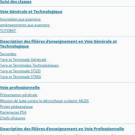
Suivi des classes
Voie Générale et Technologique
Inscription aux examens
aménagements aux examens
TUTORAT
Description des filières d'enseignement en Voie Générale et
Technologique
Secondes
1ere et Terminale Générale
1ere et Terminales Technologiques
1ere et Terminale STI2D
1ere et Terminale STMG
Voie professionnelle
Présentation générale
Mission de lutte contre le décrochage scolaire: MLDS
Projet pédagogique
Partenariat PSA
Chefs-d'oeuvre
Description des filières d'enseignement en Voie Professionnelle