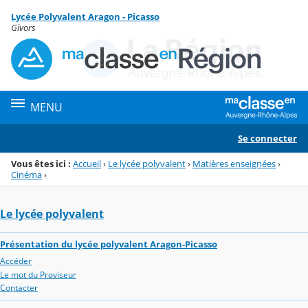
Panneau de gestion des cookies
Lycée Polyvalent Aragon - Picasso
Menu de la rubrique
Contenu
Givors
MENU
Se connecter
Vous êtes ici :
Accueil
›
Le lycée polyvalent
›
Matières enseignées
›
Cinéma
›
Le lycée polyvalent
Présentation du lycée polyvalent Aragon-Picasso
Accéder
Le mot du Proviseur
Contacter