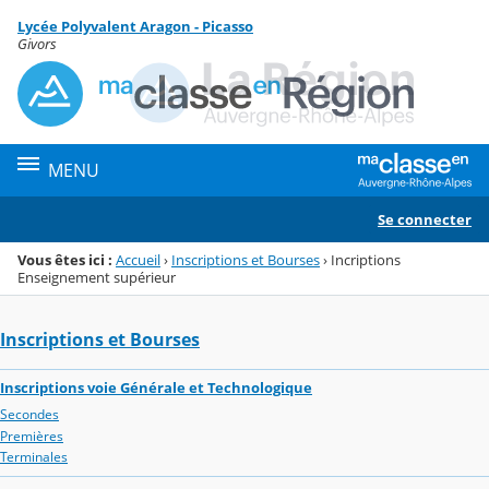
Panneau de gestion des cookies
Lycée Polyvalent Aragon - Picasso
Menu de la rubrique
Contenu
Givors
MENU
Se connecter
Vous êtes ici :
Accueil
›
Inscriptions et Bourses
›
Incriptions
Enseignement supérieur
Inscriptions et Bourses
Inscriptions voie Générale et Technologique
Secondes
Premières
Terminales