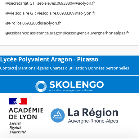
@secrétariat GT : sec-eleves.0693330v@ac-lyon.fr
@vie scolaire GT: viescolaire.0693330v@ac-lyon.fr
@Pro: ce.0693200d@ac-lyon.fr
@assistance: assistance.aragonpicasso@ent.auvergnerhonealpes.fr
Lycée Polyvalent Aragon - Picasso
Contacts
Mentions légales
Chartes d'utilisation
Données personnelles