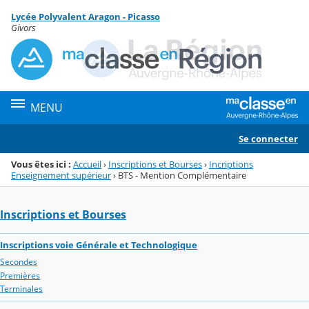
Panneau de gestion des cookies
Lycée Polyvalent Aragon - Picasso
Menu de la rubrique
Contenu
Givors
MENU
Se connecter
Vous êtes ici :
Accueil
›
Inscriptions et Bourses
›
Incriptions
Enseignement supérieur
›
BTS - Mention Complémentaire
Inscriptions et Bourses
Inscriptions voie Générale et Technologique
Secondes
Premières
Terminales