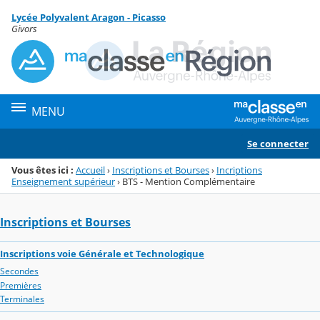
Panneau de gestion des cookies
Lycée Polyvalent Aragon - Picasso
Menu de la rubrique
Contenu
Givors
MENU
Se connecter
Vous êtes ici :
Accueil
›
Inscriptions et Bourses
›
Incriptions
Enseignement supérieur
›
BTS - Mention Complémentaire
Inscriptions et Bourses
Inscriptions voie Générale et Technologique
Secondes
Premières
Terminales