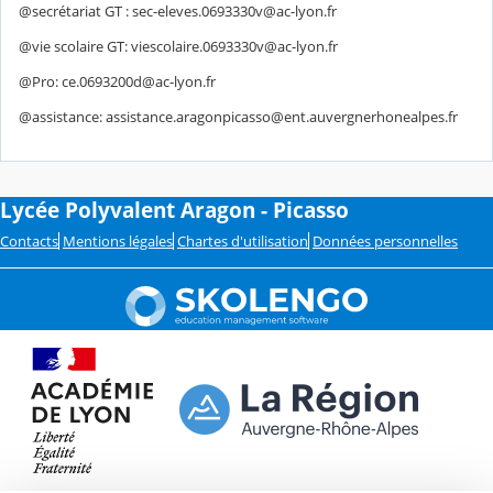
@secrétariat GT : sec-eleves.0693330v@ac-lyon.fr
@vie scolaire GT: viescolaire.0693330v@ac-lyon.fr
@Pro: ce.0693200d@ac-lyon.fr
@assistance: assistance.aragonpicasso@ent.auvergnerhonealpes.fr
Lycée Polyvalent Aragon - Picasso
Contacts
Mentions légales
Chartes d'utilisation
Données personnelles